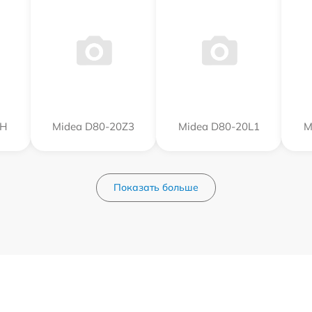
0Н
Midea D80-20Z3
Midea D80-20L1
M
Показать больше