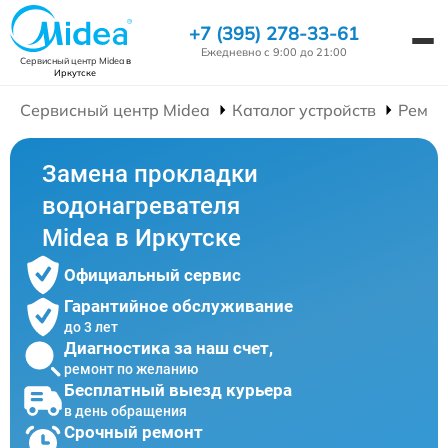
+7 (395) 278-33-61
Ежедневно с 9:00 до 21:00
Сервисный центр Midea
в
Иркутске
Сервисный центр Midea
Каталог устройств
Ремон
Замена прокладки
водонагревателя
Midea в Иркутске
Официальный сервис
Гарантийное обслуживание
до 3 лет
Диагностика за наш счет,
ремонт по желанию
Бесплатный выезд курьера
в день обращения
Срочный ремонт