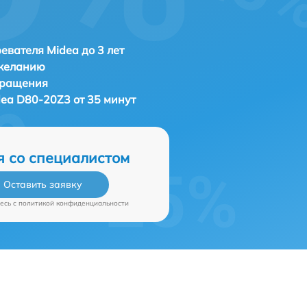
евателя Midea до 3 лет
 желанию
бращения
ea D80-20Z3 от 35 минут
я со специалистом
Оставить заявку
есь c
политикой конфиденциальности