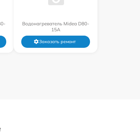
80-
Водонагреватель Midea D80-
15A
Заказать ремонт
е