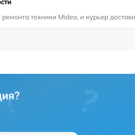
сти
емонта техники Midea, и курьер доставит
ция?