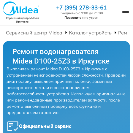
+7 (395) 278-33-61
Ежедневно с 9:00 до 21:00
Позвонить
мне утром
Сервисный центр Midea
в
Иркутске
Сервисный центр Midea
Каталог устройств
Ремон
Ремонт водонагревателя
Midea D100-25Z3 в Иркутске
Выполняем ремонт Midea D100-25Z3 в Иркутске с
устранением неисправностей любой сложности. Проводим
диагностику, выявляем причины поломки, заменяем
неисправные детали и восстанавливаем
работоспособность устройства. Используем оригинальные
или рекомендованные производителем запчасти, после
ремонта выполняем проверку всех функций и
предоставляем гарантию.
Официальный сервис