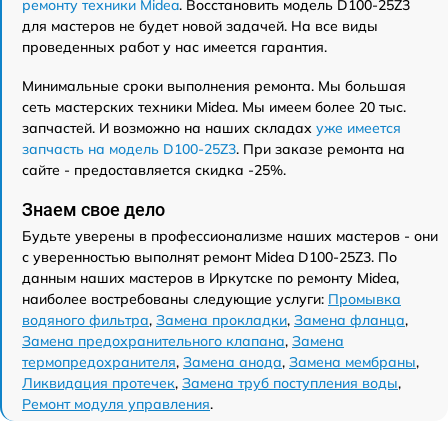
ремонту техники Midea
. Восстановить модель D100-25Z3
для мастеров не будет новой задачей. На все виды
проведенных работ у нас имеется гарантия.
Минимальные сроки выполнения ремонта. Мы большая
сеть мастерских техники Midea. Мы имеем более 20 тыс.
запчастей. И возможно на наших складах
уже имеется
запчасть на модель D100-25Z3
. При заказе ремонта на
сайте - предоставляется скидка -25%.
Знаем свое дело
Будьте уверены в профессионализме наших мастеров - они
с уверенностью выполнят ремонт Midea D100-25Z3. По
данным наших мастеров в Иркутске по ремонту Midea,
наиболее востребованы следующие услуги:
Промывка
водяного фильтра
,
Замена прокладки
,
Замена фланца
,
Замена предохранительного клапана
,
Замена
термопредохранителя
,
Замена анода
,
Замена мембраны
,
Ликвидация протечек
,
Замена труб поступления воды
,
Ремонт модуля управления
.