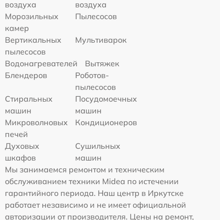
воздуха
воздуха
Морозильных
Пылесосов
камер
Вертикальных
Мультиварок
пылесосов
Водонагревателей
Вытяжек
Блендеров
Роботов-
пылесосов
Стиральных
Посудомоечных
машин
машин
Микроволновых
Кондиционеров
печей
Духовых
Сушильных
шкафов
машин
Мы занимаемся ремонтом и техническим
обслуживанием техники Midea по истечении
гарантийного периода. Наш центр в Иркутске
работает независимо и не имеет официальной
авторизации от производителя. Цены на ремонт,