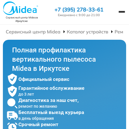
+7 (395) 278-33-61
Ежедневно с 9:00 до 21:00
Сервисный центр Midea
в
Иркутске
Сервисный центр Midea
Каталог устройств
Ремон
Полная профилактика
вертикального пылесоса
Midea в Иркутске
Официальный сервис
Гарантийное обслуживание
до 3 лет
Диагностика за наш счет,
ремонт по желанию
Бесплатный выезд курьера
в день обращения
Срочный ремонт