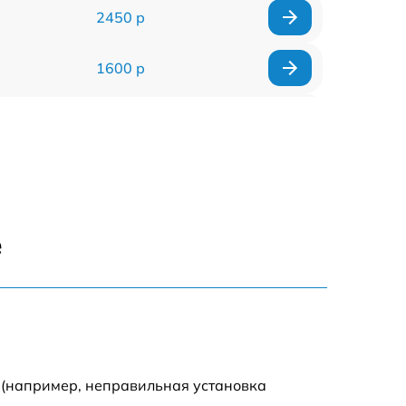
2450 р
1600 р
750 р
600 р
1600 р
е
1900 р
1600 р
 (например, неправильная установка