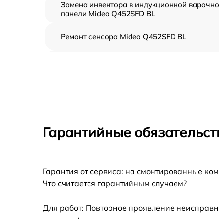
Замена инвентора в индукционной варочн
панели Midea Q452SFD BL
Ремонт сенсора Midea Q452SFD BL
Ремонт переключателя Midea Q452SFD BL
Разблокировка варочной панели Midea
Q452SFD BL
Замена панели управления Midea Q452SFD
BL
Гарантийные обязательств
Ремонт модуля управления Midea Q452SFD
BL
Гарантия от сервиса: на смонтированные ко
Замена сенсора Midea Q452SFD BL
Что считается гарантийным случаем?
Для работ: Повторное проявление неисправн