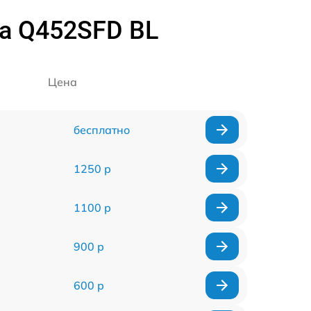
a Q452SFD BL
Цена
бесплатно
1250 р
1100 р
900 р
600 р