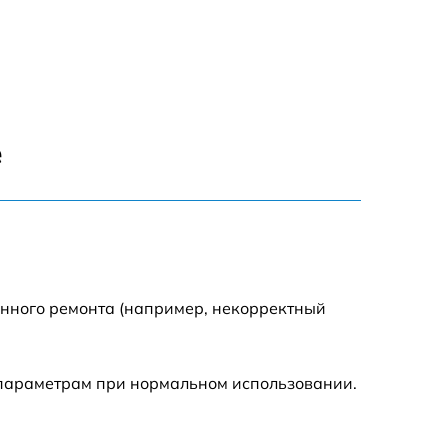
750 р
600 р
1600 р
е
1900 р
1600 р
енного ремонта (например, некорректный
 параметрам при нормальном использовании.