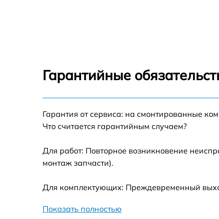
Ремонт переключателя Midea Q404GFD Blac
Разблокировка варочной панели Midea
Q404GFD Black
Замена панели управления Midea Q404GFD
Black
Гарантийные обязательств
Ремонт модуля управления Midea Q404GFD
Black
Гарантия от сервиса: на смонтированные ко
Замена сенсора Midea Q404GFD Black
Что считается гарантийным случаем?
Для работ: Повторное возникновение неиспр
монтаж запчасти).
Для комплектующих: Преждевременный выход
Показать полностью