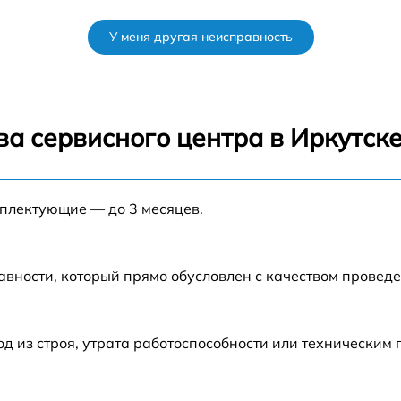
k
от 60 мин
У меня другая неисправность
от 60 мин
от 60 мин
а сервисного центра в Иркутск
от 60 мин
мплектующие — до 3 месяцев.
от 60 мин
авности, который прямо обусловлен с качеством провед
 из строя, утрата работоспособности или техническим