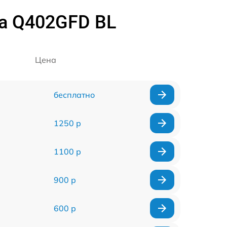
a Q402GFD BL
Цена
бесплатно
1250 р
1100 р
900 р
600 р