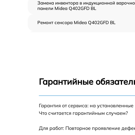
Замена инвентора в индукционной варочн
панели Midea Q402GFD BL
Ремонт сенсора Midea Q402GFD BL
Ремонт переключателя Midea Q402GFD BL
Разблокировка варочной панели Midea
Q402GFD BL
Замена панели управления Midea Q402GFD
BL
Гарантийные обязатель
Ремонт модуля управления Midea Q402GFD
BL
Гарантия от сервиса: на установленные
Замена сенсора Midea Q402GFD BL
Что считается гарантийным случаем?
Для работ: Повторное проявление дефе