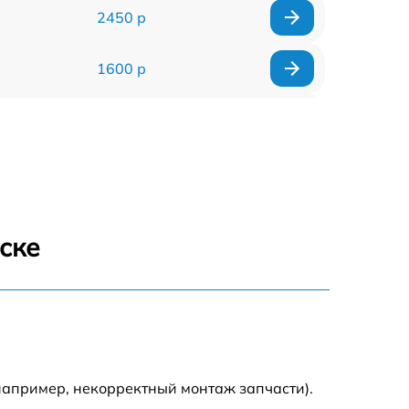
2450 р
1600 р
750 р
600 р
1600 р
ске
1900 р
1600 р
например, некорректный монтаж запчасти).