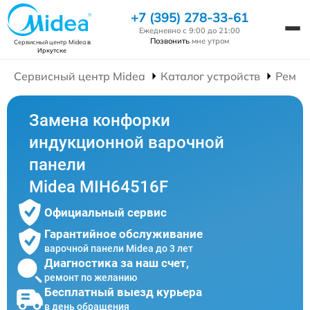
+7 (395) 278-33-61
Ежедневно с 9:00 до 21:00
Позвонить
мне утром
Сервисный центр Midea
в
Иркутске
Сервисный центр Midea
Каталог устройств
Ремон
Замена конфорки
индукционной варочной
панели
Midea MIH64516F
Официальный сервис
Гарантийное обслуживание
варочной панели Midea до 3 лет
Диагностика за наш счет,
ремонт по желанию
Бесплатный выезд курьера
в день обращения