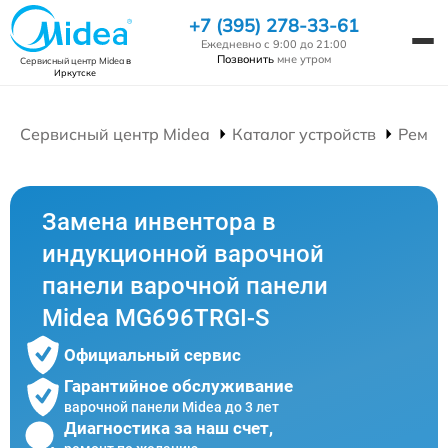
+7 (395) 278-33-61
Ежедневно с 9:00 до 21:00
Позвонить
мне утром
Сервисный центр Midea
в
Иркутске
Сервисный центр Midea
Каталог устройств
Ремон
Замена инвентора в
индукционной варочной
панели варочной панели
Midea MG696TRGI-S
Официальный сервис
Гарантийное обслуживание
варочной панели Midea до 3 лет
Диагностика за наш счет,