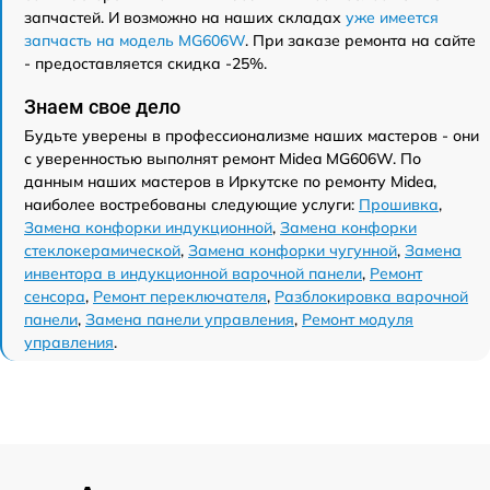
запчастей. И возможно на наших складах
уже имеется
запчасть на модель MG606W
. При заказе ремонта на сайте
- предоставляется скидка -25%.
Знаем свое дело
Будьте уверены в профессионализме наших мастеров - они
с уверенностью выполнят ремонт Midea MG606W. По
данным наших мастеров в Иркутске по ремонту Midea,
наиболее востребованы следующие услуги:
Прошивка
,
Замена конфорки индукционной
,
Замена конфорки
стеклокерамической
,
Замена конфорки чугунной
,
Замена
инвентора в индукционной варочной панели
,
Ремонт
сенсора
,
Ремонт переключателя
,
Разблокировка варочной
панели
,
Замена панели управления
,
Ремонт модуля
управления
.