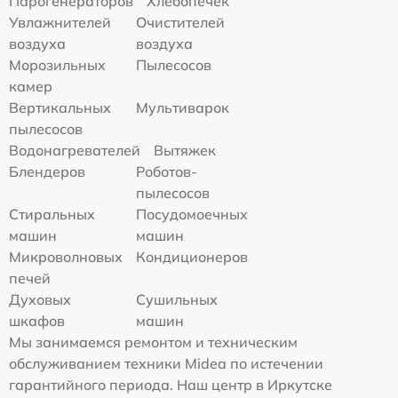
Парогенераторов
Хлебопечек
Увлажнителей
Очистителей
воздуха
воздуха
Морозильных
Пылесосов
камер
Вертикальных
Мультиварок
пылесосов
Водонагревателей
Вытяжек
Блендеров
Роботов-
пылесосов
Стиральных
Посудомоечных
машин
машин
Микроволновых
Кондиционеров
печей
Духовых
Сушильных
шкафов
машин
Мы занимаемся ремонтом и техническим
обслуживанием техники Midea по истечении
гарантийного периода. Наш центр в Иркутске