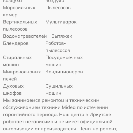
воздуха
воздуха
Морозильных
Пылесосов
камер
Вертикальных
Мультиварок
пылесосов
Водонагревателей
Вытяжек
Блендеров
Роботов-
пылесосов
Стиральных
Посудомоечных
машин
машин
Микроволновых
Кондиционеров
печей
Духовых
Сушильных
шкафов
машин
Мы занимаемся ремонтом и техническим
обслуживанием техники Midea по истечении
гарантийного периода. Наш центр в Иркутске
работает независимо и не имеет официальной
авторизации от производителя. Цены на ремонт,