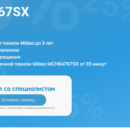
67SX
 панели Midea до 3 лет
 желанию
бращения
рочной панели
Midea MCH64767SX от 35 минут
я со специалистом
Оставить заявку
есь c
политикой конфиденциальности