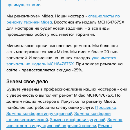
преимуществами
.
Мы ремонтируем Midea. Наши мастера -
специалисты по
ремонту техники Midea
. Восстановить модель MCH64767SX
для мастеров не будет новой задачей. На все виды
проведенных работ у нас имеется гарантия.
Минимальные сроки выполнения ремонта. Мы большая
сеть мастерских техники Midea. Мы имеем более 20 тыс.
запчастей. И возможно на наших складах
уже имеется
запчасть на модель MCH64767SX
. При заказе ремонта на
сайте - предоставляется скидка -25%.
Знаем свое дело
Будьте уверены в профессионализме наших мастеров - они
с уверенностью выполнят ремонт Midea MCH64767SX. По
данным наших мастеров в Иркутске по ремонту Midea,
наиболее востребованы следующие услуги:
Прошивка
,
Замена конфорки индукционной
,
Замена конфорки
стеклокерамической
,
Замена конфорки чугунной
,
Замена
инвентора в индукционной варочной панели
,
Ремонт