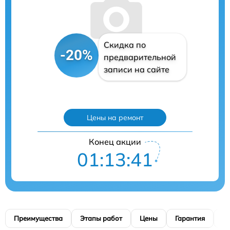
Скидка по
-20%
предварительной
записи на сайте
Цены на ремонт
Конец акции
01:13:40
Преимущества
Этапы работ
Цены
Гарантия
М