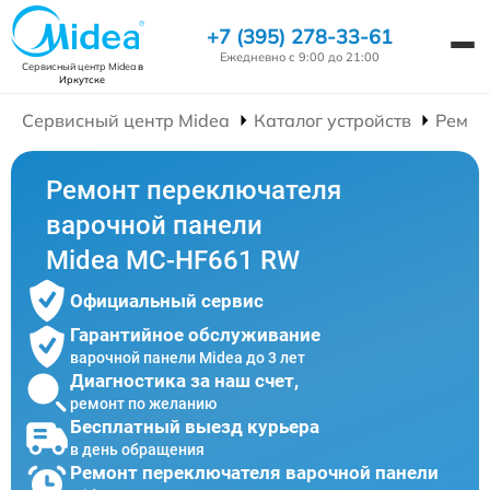
+7 (395) 278-33-61
Ежедневно с 9:00 до 21:00
Сервисный центр Midea
в
Иркутске
Сервисный центр Midea
Каталог устройств
Ремон
Ремонт переключателя
варочной панели
Midea MC-HF661 RW
Официальный сервис
Гарантийное обслуживание
варочной панели Midea до 3 лет
Диагностика за наш счет,
ремонт по желанию
Бесплатный выезд курьера
в день обращения
Ремонт переключателя варочной панели