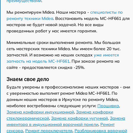
преимуществами
.
Мы ремонтируем Midea. Наши мастера -
специалисты по
ремонту техники Midea
. Восстановить модель MC-HF661 для
мастеров не будет новой задачей. На все виды
проведенных работ у нас имеется гарантия.
Минимальные сроки выполнения ремонта. Мы большая
сеть мастерских техники Midea. Мы имеем более 20 тыс.
запчастей. И возможно на наших складах
уже имеется
запчасть на модель MC-HF661
. При заказе ремонта на
сайте - предоставляется скидка -25%.
Знаем свое дело
Будьте уверены в профессионализме наших мастеров - они
с уверенностью выполнят ремонт Midea MC-HF661. По
данным наших мастеров в Иркутске по ремонту Midea,
наиболее востребованы следующие услуги:
Прошивка
,
Замена конфорки индукционной
,
Замена конфорки
стеклокерамической
,
Замена конфорки чугунной
,
Замена
инвентора в индукционной варочной панели
,
Ремонт
сенсора
,
Ремонт переключателя
,
Разблокировка варочной