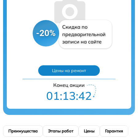
Скидка по
-20%
предварительной
записи на сайте
Цены на ремонт
Конец акции
01:13:41
Преимущества
Этапы работ
Цены
Гарантия
М