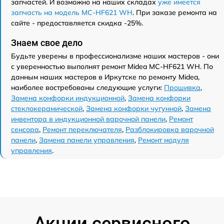
запчастей. И возможно на наших складах
уже имеется
запчасть на модель MC-HF621 WH
. При заказе ремонта на
сайте - предоставляется скидка -25%.
Знаем свое дело
Будьте уверены в профессионализме наших мастеров - они
с уверенностью выполнят ремонт Midea MC-HF621 WH. По
данным наших мастеров в Иркутске по ремонту Midea,
наиболее востребованы следующие услуги:
Прошивка
,
Замена конфорки индукционной
,
Замена конфорки
стеклокерамической
,
Замена конфорки чугунной
,
Замена
инвентора в индукционной варочной панели
,
Ремонт
сенсора
,
Ремонт переключателя
,
Разблокировка варочной
панели
,
Замена панели управления
,
Ремонт модуля
управления
.
Акции сервисного