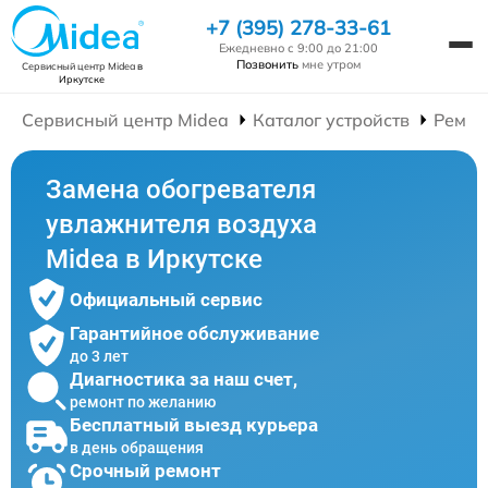
+7 (395) 278-33-61
Ежедневно с 9:00 до 21:00
Позвонить
мне утром
Сервисный центр Midea
в
Иркутске
Сервисный центр Midea
Каталог устройств
Ремон
Замена обогревателя
увлажнителя воздуха
Midea в Иркутске
Официальный сервис
Гарантийное обслуживание
до 3 лет
Диагностика за наш счет,
ремонт по желанию
Бесплатный выезд курьера
в день обращения
Срочный ремонт