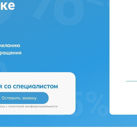
ске
 желанию
бращения
я со специалистом
Оставить заявку
есь c
политикой конфиденциальности