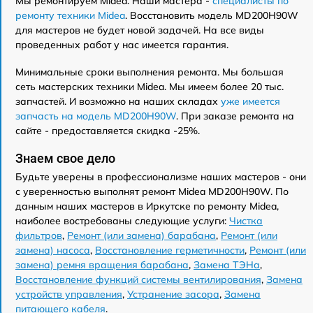
Мы ремонтируем Midea. Наши мастера -
специалисты по
ремонту техники Midea
. Восстановить модель MD200H90W
для мастеров не будет новой задачей. На все виды
проведенных работ у нас имеется гарантия.
Минимальные сроки выполнения ремонта. Мы большая
сеть мастерских техники Midea. Мы имеем более 20 тыс.
запчастей. И возможно на наших складах
уже имеется
запчасть на модель MD200H90W
. При заказе ремонта на
сайте - предоставляется скидка -25%.
Знаем свое дело
Будьте уверены в профессионализме наших мастеров - они
с уверенностью выполнят ремонт Midea MD200H90W. По
данным наших мастеров в Иркутске по ремонту Midea,
наиболее востребованы следующие услуги:
Чистка
фильтров
,
Ремонт (или замена) барабана
,
Ремонт (или
замена) насоса
,
Восстановление герметичности
,
Ремонт (или
замена) ремня вращения барабана
,
Замена ТЭНа
,
Восстановление функций системы вентилирования
,
Замена
устройств управления
,
Устранение засора
,
Замена
питающего кабеля
.