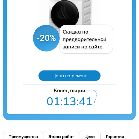
Скидка по
-20%
предварительной
записи на сайте
Цены на ремонт
Конец акции
01:13:40
Преимущества
Этапы работ
Цены
Гарантия
М