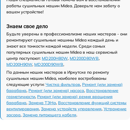
работы сушильных машин Midea. Доверьте нам заботу о
вашем устройстве!
Знаем свое дело
Будьте уверены в профессионализме наших мастеров - они
ремонтируют сушильные машины Midea каждый день и
знают все тонкости каждой модели. Среди самых
популярных сушильных машин Midea в наш сервисный
центр поступают:
MD200H80W
,
MD200D80WB
,
MD200H90W
,
MD200D90WB
,
По данным наших мастеров в Иркутске по ремонту
сушильных машин Midea, наиболее востребованы
следующие услуги:
Чистка фильтров
,
Ремонт (или замена)
барабана
,
Ремонт (или замена) насоса
,
Восстановление
герметичности
,
Ремонт (или замена) ремня вращения
барабана
,
Замена ТЭНа
,
Восстановление функций системы
вентилирования
,
Замена устройств управления
,
Устранение
засора
,
Замена питающего кабеля
.