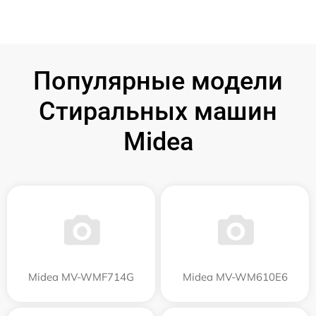
Популярные модели
Стиральных машин
Midea
Midea MV-WMF714G
Midea MV-WM610E6