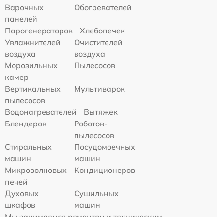
Варочных
Обогревателей
панелей
Парогенераторов
Хлебопечек
Увлажнителей
Очистителей
воздуха
воздуха
Морозильных
Пылесосов
камер
Вертикальных
Мультиварок
пылесосов
Водонагревателей
Вытяжек
Блендеров
Роботов-
пылесосов
Стиральных
Посудомоечных
машин
машин
Микроволновых
Кондиционеров
печей
Духовых
Сушильных
шкафов
машин
Мы занимаемся ремонтом и техническим