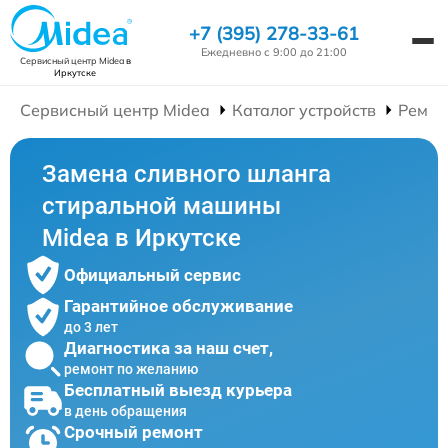
+7 (395) 278-33-61
Ежедневно с 9:00 до 21:00
Сервисный центр Midea
в
Иркутске
Сервисный центр Midea
Каталог устройств
Ремон
Замена сливного шланга
стиральной машины
Midea в Иркутске
Официальный сервис
Гарантийное обслуживание
до 3 лет
Диагностика за наш счет,
ремонт по желанию
Бесплатный выезд курьера
в день обращения
Срочный ремонт