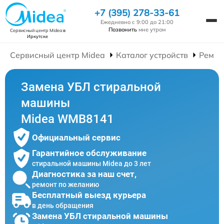
+7 (395) 278-33-61
Ежедневно с 9:00 до 21:00
Позвонить
мне утром
Сервисный центр Midea
в
Иркутске
Сервисный центр Midea
Каталог устройств
Ремон
Замена УБЛ стиральной
машины
Midea WMB8141
Официальный сервис
Гарантийное обслуживание
стиральной машины Midea до 3 лет
Диагностика за наш счет,
ремонт по желанию
Бесплатный выезд курьера
в день обращения
Замена УБЛ стиральной машины