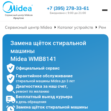
+7 (395) 278-33-61
Ежедневно с 9:00 до 21:00
Сервисный центр Midea
в
Иркутске
Сервисный центр Midea
Каталог устройств
Ремон
Замена щёток стиральной
машины
Midea WMB8141
Официальный сервис
Гарантийное обслуживание
стиральной машины Midea до 3 лет
Диагностика за наш счет,
ремонт по желанию
Бесплатный выезд курьера
в день обращения
Замена щёток стиральной машины