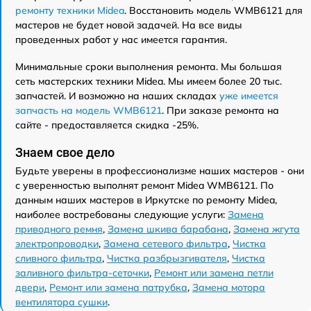
ремонту техники Midea
. Восстановить модель WMB6121 для
мастеров не будет новой задачей. На все виды
проведенных работ у нас имеется гарантия.
Минимальные сроки выполнения ремонта. Мы большая
сеть мастерских техники Midea. Мы имеем более 20 тыс.
запчастей. И возможно на наших складах
уже имеется
запчасть на модель WMB6121
. При заказе ремонта на
сайте - предоставляется скидка -25%.
Знаем свое дело
Будьте уверены в профессионализме наших мастеров - они
с уверенностью выполнят ремонт Midea WMB6121. По
данным наших мастеров в Иркутске по ремонту Midea,
наиболее востребованы следующие услуги:
Замена
приводного ремня
,
Замена шкива барабана
,
Замена жгута
электропроводки
,
Замена сетевого фильтра
,
Чистка
сливного фильтра
,
Чистка разбрызгивателя
,
Чистка
заливного фильтра-сеточки
,
Ремонт или замена петли
двери
,
Ремонт или замена патрубка
,
Замена мотора
вентилятора сушки
.