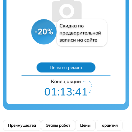
Скидка по
-20%
предварительной
записи на сайте
Цены на ремонт
Конец акции
01:13:40
Преимущества
Этапы работ
Цены
Гарантия
М