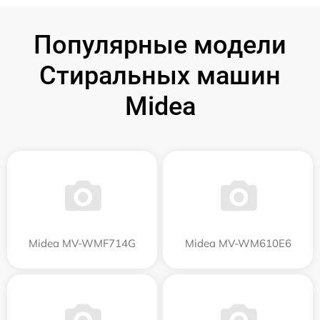
Популярные модели
Стиральных машин
Midea
Midea MV-WMF714G
Midea MV-WM610E6