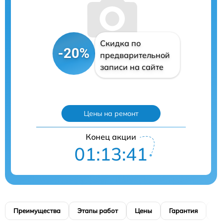
Скидка по
-20%
предварительной
записи на сайте
Цены на ремонт
Конец акции
01:13:40
Преимущества
Этапы работ
Цены
Гарантия
М