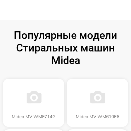
Популярные модели
Стиральных машин
Midea
Midea MV-WMF714G
Midea MV-WM610E6