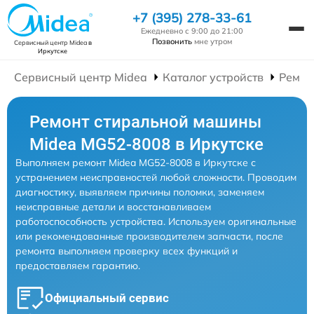
+7 (395) 278-33-61
Ежедневно с 9:00 до 21:00
Позвонить
мне утром
Сервисный центр Midea
в
Иркутске
Сервисный центр Midea
Каталог устройств
Ремон
Ремонт стиральной машины
Midea MG52-8008 в Иркутске
Выполняем ремонт Midea MG52-8008 в Иркутске с
устранением неисправностей любой сложности. Проводим
диагностику, выявляем причины поломки, заменяем
неисправные детали и восстанавливаем
работоспособность устройства. Используем оригинальные
или рекомендованные производителем запчасти, после
ремонта выполняем проверку всех функций и
предоставляем гарантию.
Официальный сервис