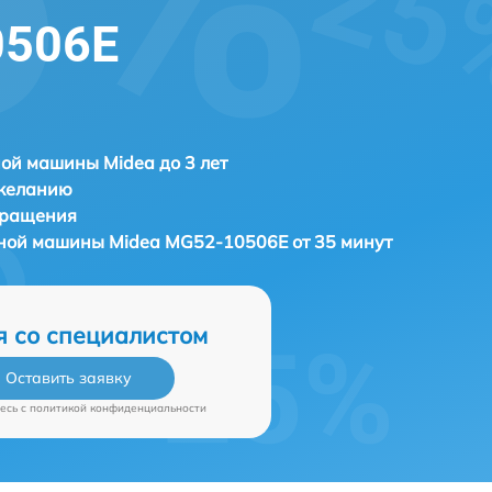
0506E
ой машины Midea до 3 лет
 желанию
бращения
ьной машины
Midea MG52-10506E от 35 минут
я со специалистом
Оставить заявку
есь c
политикой конфиденциальности