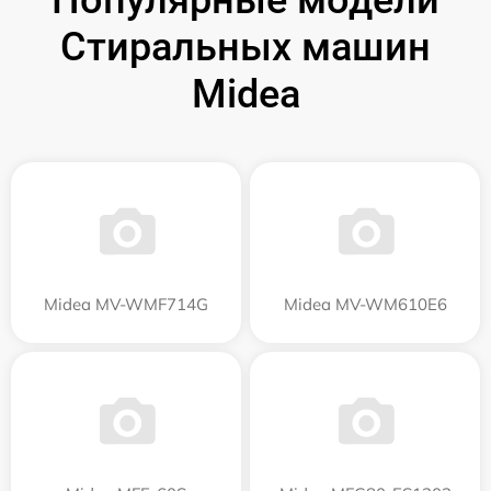
Стиральных машин
Midea
Midea MV-WMF714G
Midea MV-WM610E6