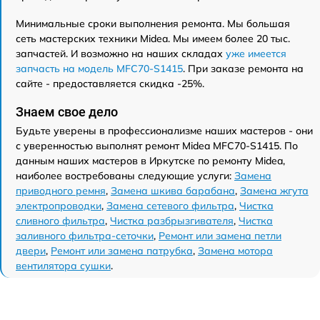
Минимальные сроки выполнения ремонта. Мы большая
сеть мастерских техники Midea. Мы имеем более 20 тыс.
запчастей. И возможно на наших складах
уже имеется
запчасть на модель MFС70-S1415
. При заказе ремонта на
сайте - предоставляется скидка -25%.
Знаем свое дело
Будьте уверены в профессионализме наших мастеров - они
с уверенностью выполнят ремонт Midea MFС70-S1415. По
данным наших мастеров в Иркутске по ремонту Midea,
наиболее востребованы следующие услуги:
Замена
приводного ремня
,
Замена шкива барабана
,
Замена жгута
электропроводки
,
Замена сетевого фильтра
,
Чистка
сливного фильтра
,
Чистка разбрызгивателя
,
Чистка
заливного фильтра-сеточки
,
Ремонт или замена петли
двери
,
Ремонт или замена патрубка
,
Замена мотора
вентилятора сушки
.