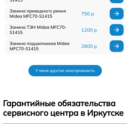
Замена приводного ремня
750 р
Midea MFС70-S1415
Замена ТЭН Midea MFС70-
1200 р
S1415
Замена подшипников Midea
2800 р
MFС70-S1415
У меня другая неисправность
Гарантийные обязательства
сервисного центра в Иркутске