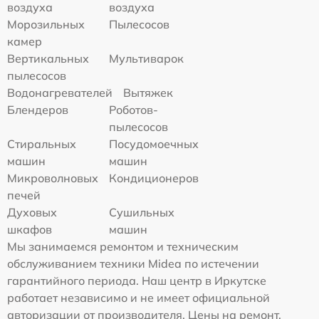
воздуха
воздуха
Морозильных
Пылесосов
камер
Вертикальных
Мультиварок
пылесосов
Водонагревателей
Вытяжек
Блендеров
Роботов-
пылесосов
Стиральных
Посудомоечных
машин
машин
Микроволновых
Кондиционеров
печей
Духовых
Сушильных
шкафов
машин
Мы занимаемся ремонтом и техническим
обслуживанием техники Midea по истечении
гарантийного периода. Наш центр в Иркутске
работает независимо и не имеет официальной
авторизации от производителя. Цены на ремонт,