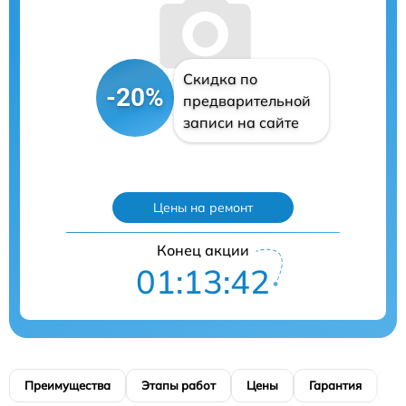
Скидка по
-20%
предварительной
записи на сайте
Цены на ремонт
Конец акции
01:13:41
Преимущества
Этапы работ
Цены
Гарантия
М