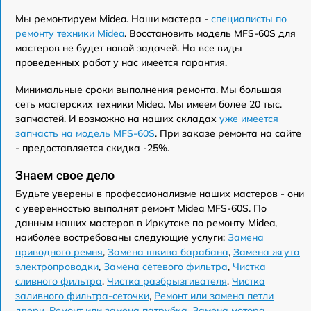
Мы ремонтируем Midea. Наши мастера -
специалисты по
ремонту техники Midea
. Восстановить модель MFS-60S для
мастеров не будет новой задачей. На все виды
проведенных работ у нас имеется гарантия.
Минимальные сроки выполнения ремонта. Мы большая
сеть мастерских техники Midea. Мы имеем более 20 тыс.
запчастей. И возможно на наших складах
уже имеется
запчасть на модель MFS-60S
. При заказе ремонта на сайте
- предоставляется скидка -25%.
Знаем свое дело
Будьте уверены в профессионализме наших мастеров - они
с уверенностью выполнят ремонт Midea MFS-60S. По
данным наших мастеров в Иркутске по ремонту Midea,
наиболее востребованы следующие услуги:
Замена
приводного ремня
,
Замена шкива барабана
,
Замена жгута
электропроводки
,
Замена сетевого фильтра
,
Чистка
сливного фильтра
,
Чистка разбрызгивателя
,
Чистка
заливного фильтра-сеточки
,
Ремонт или замена петли
двери
,
Ремонт или замена патрубка
,
Замена мотора