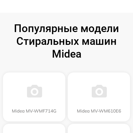
Популярные модели
Стиральных машин
Midea
Midea MV-WMF714G
Midea MV-WM610E6