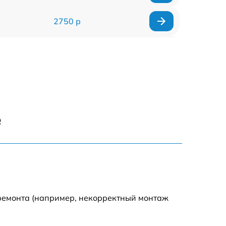
2750 р
850 р
2450 р
1800 р
е
1100 р
1100 р
1800 р
 ремонта (например, некорректный монтаж
1000 р