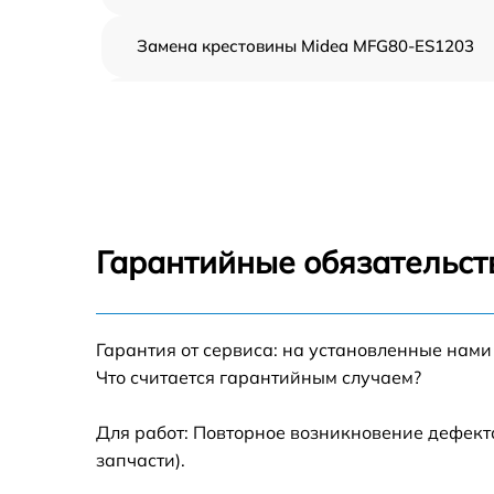
Замена крестовины Midea MFG80-ES1203
Корпусный ремонт (замена резинок,
креплений, кнопок) Midea MFG80-ES1203
Ремонт платы управления (восстановление)
Midea MFG80-ES1203
Замена блока управления Midea MFG80-
ES1203
Гарантийные обязательств
Ремонт/замена датчика температуры Midea
MFG80-ES1203
Гарантия от сервиса: на установленные нами
Замена УБЛ Midea MFG80-ES1203
Что считается гарантийным случаем?
Замена циркуляционного насоса Midea
MFG80-ES1203
Для работ: Повторное возникновение дефект
запчасти).
Замена сливного шланга Midea MFG80-
ES1203