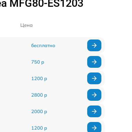
ea MFG80-ES1203
Цена
бесплатно
750 р
1200 р
2800 р
2000 р
1200 р