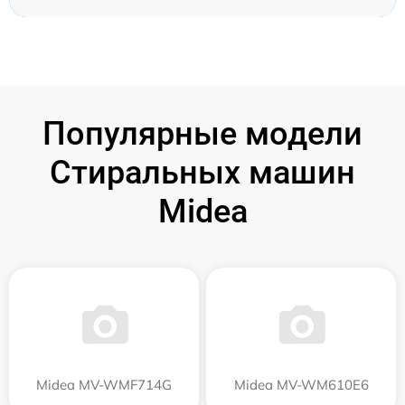
Популярные модели
Стиральных машин
Midea
Midea MV-WMF714G
Midea MV-WM610E6