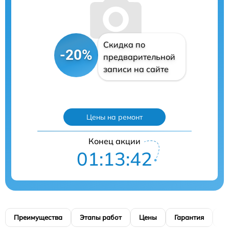
Скидка по
-20%
предварительной
записи на сайте
Цены на ремонт
Конец акции
01:13:41
Преимущества
Этапы работ
Цены
Гарантия
М