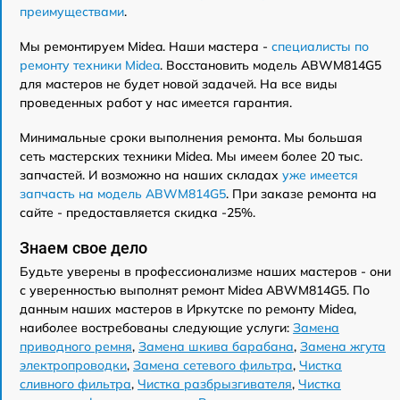
преимуществами
.
Мы ремонтируем Midea. Наши мастера -
специалисты по
ремонту техники Midea
. Восстановить модель ABWM814G5
для мастеров не будет новой задачей. На все виды
проведенных работ у нас имеется гарантия.
Минимальные сроки выполнения ремонта. Мы большая
сеть мастерских техники Midea. Мы имеем более 20 тыс.
запчастей. И возможно на наших складах
уже имеется
запчасть на модель ABWM814G5
. При заказе ремонта на
сайте - предоставляется скидка -25%.
Знаем свое дело
Будьте уверены в профессионализме наших мастеров - они
с уверенностью выполнят ремонт Midea ABWM814G5. По
данным наших мастеров в Иркутске по ремонту Midea,
наиболее востребованы следующие услуги:
Замена
приводного ремня
,
Замена шкива барабана
,
Замена жгута
электропроводки
,
Замена сетевого фильтра
,
Чистка
сливного фильтра
,
Чистка разбрызгивателя
,
Чистка