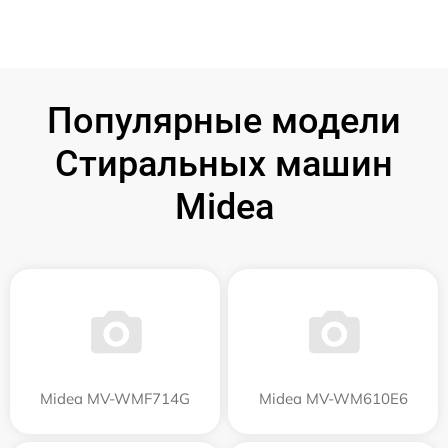
Популярные модели
Стиральных машин
Midea
Midea MV-WMF714G
Midea MV-WM610E6