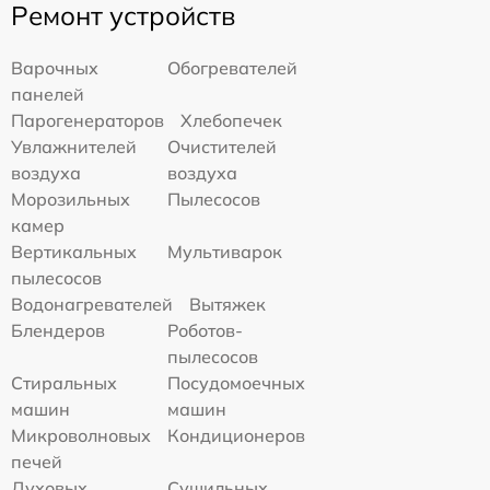
Ремонт устройств
Варочных
Обогревателей
панелей
Парогенераторов
Хлебопечек
Увлажнителей
Очистителей
воздуха
воздуха
Морозильных
Пылесосов
камер
Вертикальных
Мультиварок
пылесосов
Водонагревателей
Вытяжек
Блендеров
Роботов-
пылесосов
Стиральных
Посудомоечных
машин
машин
Микроволновых
Кондиционеров
печей
Духовых
Сушильных