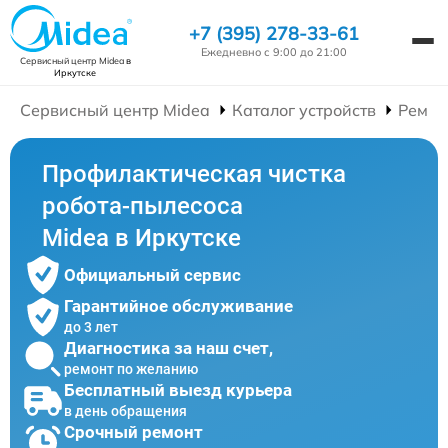
+7 (395) 278-33-61
Ежедневно с 9:00 до 21:00
Сервисный центр Midea
в
Иркутске
Сервисный центр Midea
Каталог устройств
Ремон
Профилактическая чистка
робота-пылесоса
Midea в Иркутске
Официальный сервис
Гарантийное обслуживание
до 3 лет
Диагностика за наш счет,
ремонт по желанию
Бесплатный выезд курьера
в день обращения
Срочный ремонт