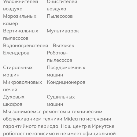
Увлажнителей
Очистителей
воздуха
воздуха
Морозильных
Пылесосов
камер
Вертикальных
Мультиварок
пылесосов
Водонагревателей
Вытяжек
Блендеров
Роботов-
пылесосов
Стиральных
Посудомоечных
машин
машин
Микроволновых
Кондиционеров
печей
Духовых
Сушильных
шкафов
машин
Мы занимаемся ремонтом и техническим
обслуживанием техники Midea по истечении
гарантийного периода. Наш центр в Иркутске
работает независимо и не имеет официальной