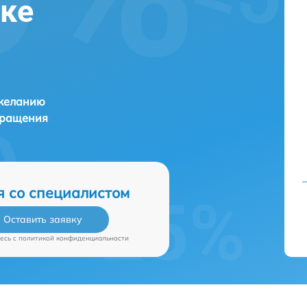
ске
 желанию
бращения
я со специалистом
Оставить заявку
есь c
политикой конфиденциальности