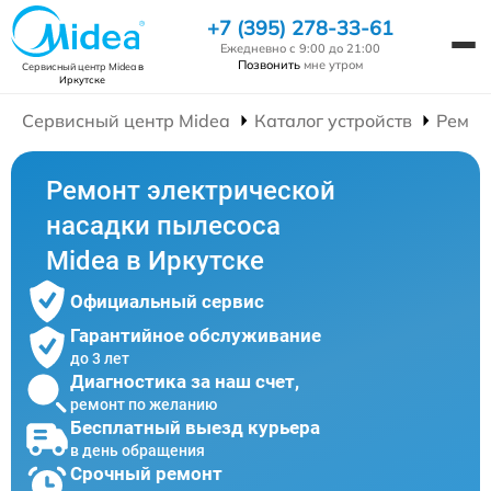
+7 (395) 278-33-61
Ежедневно с 9:00 до 21:00
Позвонить
мне утром
Сервисный центр Midea
в
Иркутске
Сервисный центр Midea
Каталог устройств
Ремон
Ремонт электрической
насадки пылесоса
Midea в Иркутске
Официальный сервис
Гарантийное обслуживание
до 3 лет
Диагностика за наш счет,
ремонт по желанию
Бесплатный выезд курьера
в день обращения
Срочный ремонт