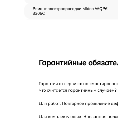
Ремонт электропроводки Midea WQP6-
3305C
Замена шнура питания Midea WQP6-3305C
Корпусный ремонт (замена резинок,
креплений, кнопок) Midea WQP6-3305C
Ремонт платы управления (восстановление)
Midea WQP6-3305C
Гарантийные обязател
Замена заливного клапана Midea WQP6-
3305C
Замена панели управления Midea WQP6-
Гарантия от сервиса: на смонтирова
3305C
Что считается гарантийным случаем?
Замена расходомера Midea WQP6-3305C
Для работ: Повторное проявление де
Замена разбрызгивателя Midea WQP6-
Для комплектующих: Внезапная полом
3305C