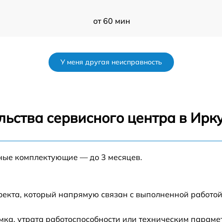
от 60 мин
от 60 мин
У меня другая неисправность
от 60 мин
от 60 мин
ьства сервисного центра в Ирк
от 60 мин
нные комплектующие — до 3 месяцев.
от 60 мин
от 60 мин
фекта, который напрямую связан с выполненной работой
от 60 мин
ка, утрата работоспособности или техническим парам