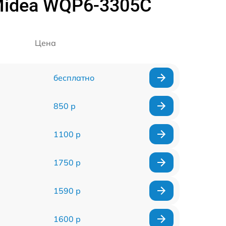
idea WQP6-3305C
Цена
бесплатно
850 р
1100 р
1750 р
1590 р
1600 р