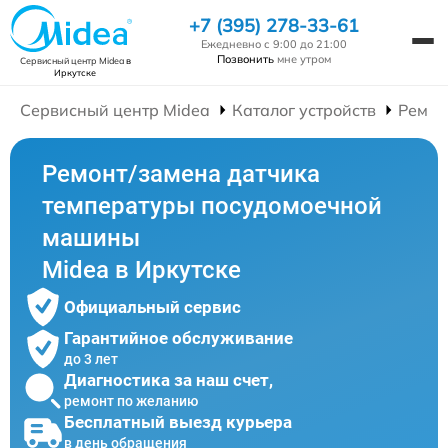
+7 (395) 278-33-61
Ежедневно с 9:00 до 21:00
Позвонить
мне утром
Сервисный центр Midea
в
Иркутске
Сервисный центр Midea
Каталог устройств
Ремон
Ремонт/замена датчика
температуры посудомоечной
машины
Midea в Иркутске
Официальный сервис
Гарантийное обслуживание
до 3 лет
Диагностика за наш счет,
ремонт по желанию
Бесплатный выезд курьера
в день обращения