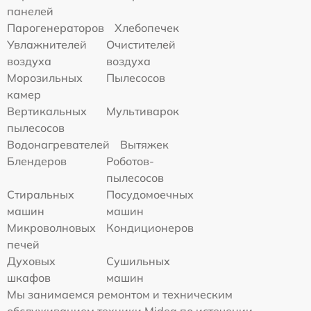
панелей
Парогенераторов
Хлебопечек
Увлажнителей
Очистителей
воздуха
воздуха
Морозильных
Пылесосов
камер
Вертикальных
Мультиварок
пылесосов
Водонагревателей
Вытяжек
Блендеров
Роботов-
пылесосов
Стиральных
Посудомоечных
машин
машин
Микроволновых
Кондиционеров
печей
Духовых
Сушильных
шкафов
машин
Мы занимаемся ремонтом и техническим
обслуживанием техники Midea по истечении