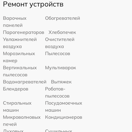
Ремонт устройств
Варочных
Обогревателей
панелей
Парогенераторов
Хлебопечек
Увлажнителей
Очистителей
воздуха
воздуха
Морозильных
Пылесосов
камер
Вертикальных
Мультиварок
пылесосов
Водонагревателей
Вытяжек
Блендеров
Роботов-
пылесосов
Стиральных
Посудомоечных
машин
машин
Микроволновых
Кондиционеров
печей
Духовых
Сушильных