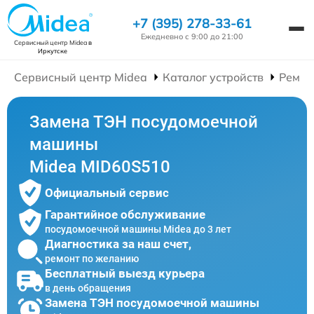
+7 (395) 278-33-61
Ежедневно с 9:00 до 21:00
Сервисный центр Midea
в
Иркутске
Сервисный центр Midea
Каталог устройств
Ремон
Замена ТЭН посудомоечной
машины
Midea MID60S510
Официальный сервис
Гарантийное обслуживание
посудомоечной машины Midea до 3 лет
Диагностика за наш счет,
ремонт по желанию
Бесплатный выезд курьера
в день обращения
Замена ТЭН посудомоечной машины