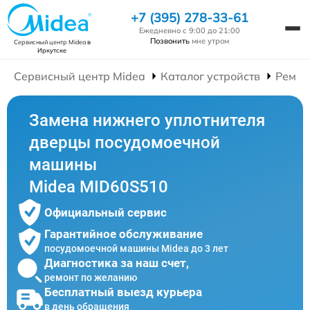
+7 (395) 278-33-61
Ежедневно с 9:00 до 21:00
Позвонить
мне утром
Сервисный центр Midea
в
Иркутске
Сервисный центр Midea
Каталог устройств
Ремон
Замена нижнего уплотнителя
дверцы посудомоечной
машины
Midea MID60S510
Официальный сервис
Гарантийное обслуживание
посудомоечной машины Midea до 3 лет
Диагностика за наш счет,
ремонт по желанию
Бесплатный выезд курьера
в день обращения