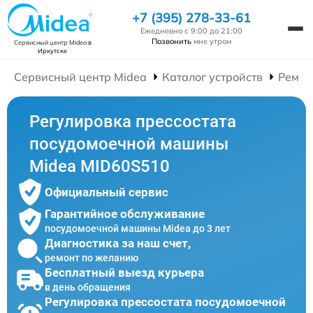
+7 (395) 278-33-61
Ежедневно с 9:00 до 21:00
Позвонить
мне утром
Сервисный центр Midea
в
Иркутске
Сервисный центр Midea
Каталог устройств
Ремон
Регулировка прессостата
посудомоечной машины
Midea MID60S510
Официальный сервис
Гарантийное обслуживание
посудомоечной машины Midea до 3 лет
Диагностика за наш счет,
ремонт по желанию
Бесплатный выезд курьера
в день обращения
Регулировка прессостата посудомоечной