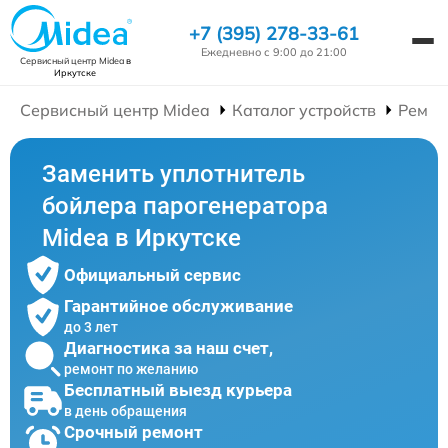
+7 (395) 278-33-61
Ежедневно с 9:00 до 21:00
Сервисный центр Midea
в
Иркутске
Сервисный центр Midea
Каталог устройств
Ремон
Заменить уплотнитель
бойлера парогенератора
Midea в Иркутске
Официальный сервис
Гарантийное обслуживание
до 3 лет
Диагностика за наш счет,
ремонт по желанию
Бесплатный выезд курьера
в день обращения
Срочный ремонт