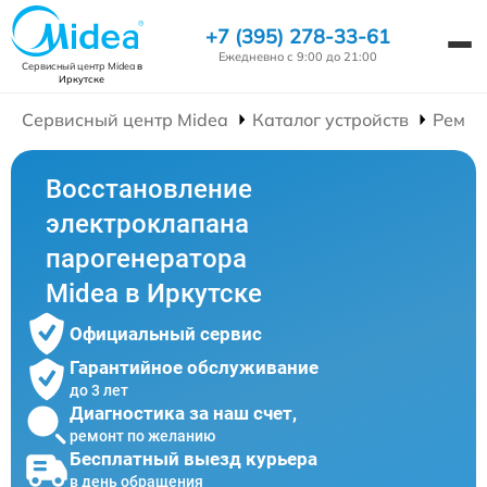
+7 (395) 278-33-61
Ежедневно с 9:00 до 21:00
Сервисный центр Midea
в
Иркутске
Сервисный центр Midea
Каталог устройств
Ремон
Восстановление
электроклапана
парогенератора
Midea в Иркутске
Официальный сервис
Гарантийное обслуживание
до 3 лет
Диагностика за наш счет,
ремонт по желанию
Бесплатный выезд курьера
в день обращения