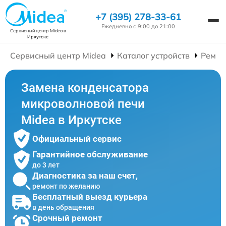
+7 (395) 278-33-61
Ежедневно с 9:00 до 21:00
Сервисный центр Midea
в
Иркутске
Сервисный центр Midea
Каталог устройств
Ремон
Замена конденсатора
микроволновой печи
Midea в Иркутске
Официальный сервис
Гарантийное обслуживание
до 3 лет
Диагностика за наш счет,
ремонт по желанию
Бесплатный выезд курьера
в день обращения
Срочный ремонт