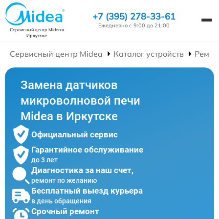
+7 (395) 278-33-61
Ежедневно с 9:00 до 21:00
Сервисный центр Midea
в
Иркутске
Сервисный центр Midea
Каталог устройств
Ремон
Замена датчиков
микроволновой печи
Midea в Иркутске
Официальный сервис
Гарантийное обслуживание
до 3 лет
Диагностика за наш счет,
ремонт по желанию
Бесплатный выезд курьера
в день обращения
Срочный ремонт