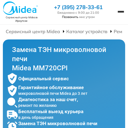
+7 (395) 278-33-61
Ежедневно с 9:00 до 21:00
Позвонить
мне утром
Сервисный центр Midea
в
Иркутске
Сервисный центр Midea
Каталог устройств
Ремон
Замена ТЭН микроволновой
печи
Midea MM720CPI
Официальный сервис
Гарантийное обслуживание
микроволновой печи Midea до 3 лет
Диагностика за наш счет,
ремонт по желанию
Бесплатный выезд курьера
в день обращения
Замена ТЭН микроволновой печи