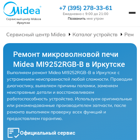
+7 (395) 278-33-61
Ежедневно с 9:00 до 21:00
Позвонить
мне утром
Сервисный центр Midea
в
Иркутске
Сервисный центр Midea
Каталог устройств
Ремон
Ремонт микроволновой печи
Midea MI9252RGB-B в Иркутске
Выполняем ремонт Midea MI9252RGB-B в Иркутске с
устранением неисправностей любой сложности. Проводим
диагностику, выявляем причины поломки, заменяем
неисправные детали и восстанавливаем
работоспособность устройства. Используем оригинальные
или рекомендованные производителем запчасти, после
ремонта выполняем проверку всех функций и
предоставляем гарантию.
Официальный сервис