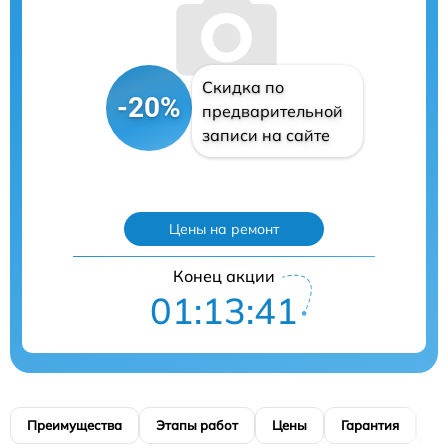
Скидка по
-20%
предварительной
записи на сайте
Цены на ремонт
Конец акции
01:13:40
Преимущества
Этапы работ
Цены
Гарантия
М